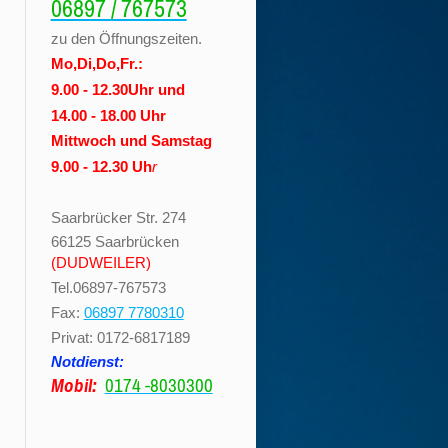
06897 / 767573
zu den Öffnungszeiten.
Mo,Di,Do,Fr.:
9.00 - 12.30Uhr und
14.00 - 18.00 Uhr
Mittwoch und Samstag
9.00 - 12.30 Uh
r
Saarbrücker Str. 274
66125 Saarbrücken
(DUDWEILER)
Tel.06897-767573
Fax:
06897 7780310
Privat: 0172-6817189
Notdienst:
Mobil:
0174 -8030300